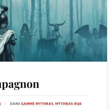
mpagnon
1
DANS
GAMME MYTHRAS
,
MYTHRAS-RQ6