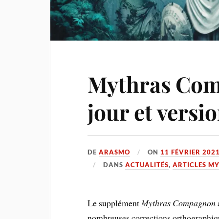
Mythras Com
jour et vers
DE
ARASMO
ON
11 FÉVRIER 202
DANS
ACTUALITÉS
,
ARTICLES M
Le supplément
Mythras Compagnon
nombreuses corrections orthographiqu