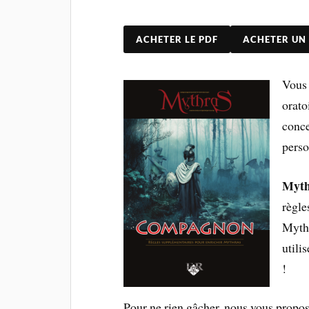
ACHETER LE PDF
ACHETER UN
Vous 
orato
conce
perso
Myth
règle
Mythr
utili
!
Pour ne rien gâcher, nous vous propo