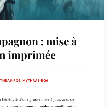
pagnon : mise à
ion imprimée
1
YTHRAS-RQ6
,
MYTHRAS-RQ6
a bénéficié d’une grosse mise à jour, avec de
es, typographiques et quelques améliorations