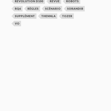
REVOLUTION D100
REVUE
ROBOTS
RQ6
RÈGLES
SCÉNARIO
SORANDIB
SUPPLÉMENT
THENNLA
TOZER
VO