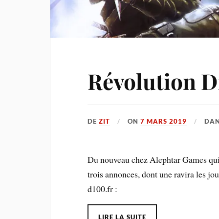
Révolution D
DE
ZIT
ON
7 MARS 2019
DA
Du nouveau chez Alephtar Games qui 
trois annonces, dont une ravira les jou
d100.fr :
LIRE LA SUITE