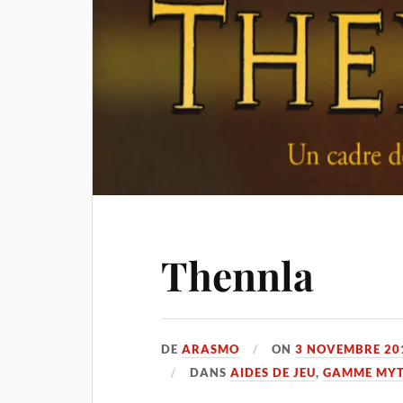
Thennla
DE
ARASMO
ON
3 NOVEMBRE 20
DANS
AIDES DE JEU
,
GAMME MY