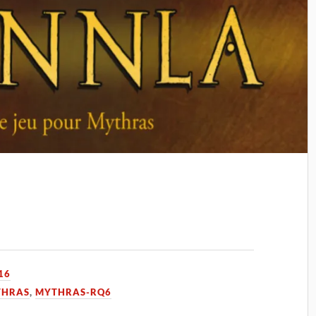
16
THRAS
,
MYTHRAS-RQ6