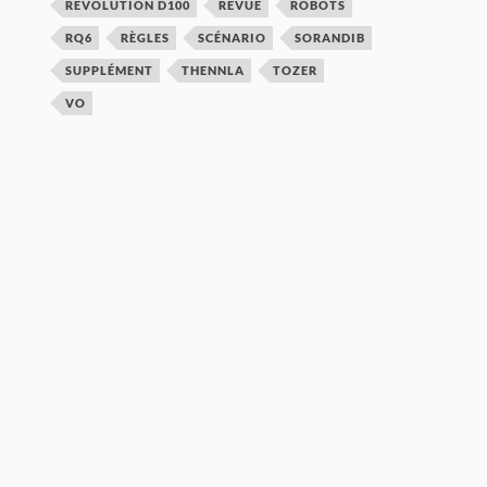
REVOLUTION D100
REVUE
ROBOTS
RQ6
RÈGLES
SCÉNARIO
SORANDIB
SUPPLÉMENT
THENNLA
TOZER
VO