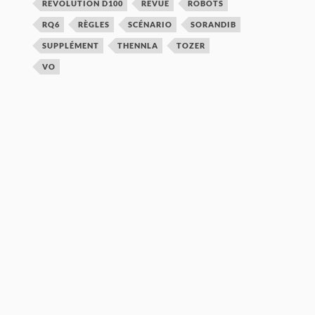
REVOLUTION D100
REVUE
ROBOTS
RQ6
RÈGLES
SCÉNARIO
SORANDIB
SUPPLÉMENT
THENNLA
TOZER
VO