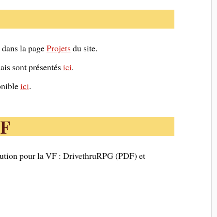
s dans la page
Projets
du site.
ais sont présentés
ici
.
onible
ici
.
VF
bution pour la VF : DrivethruRPG (PDF) et