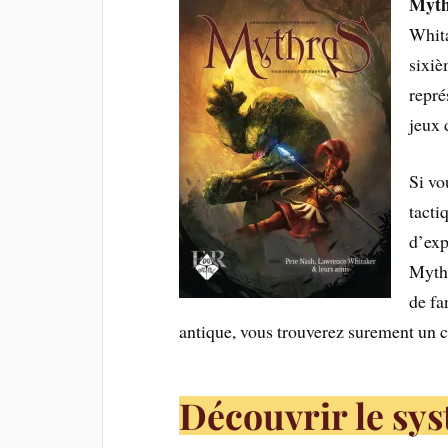
Myt
Whita
sixiè
repré
jeux 
Si vo
tacti
d’exp
Mythr
de fa
antique, vous trouverez surement un c
Découvrir le sy