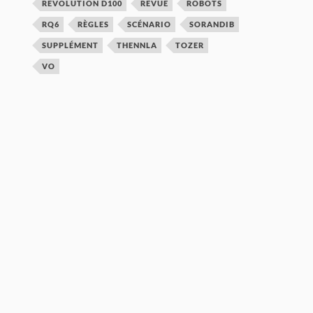
REVOLUTION D100
REVUE
ROBOTS
RQ6
RÈGLES
SCÉNARIO
SORANDIB
SUPPLÉMENT
THENNLA
TOZER
VO