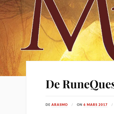
De RuneQues
DE
ARASMO
ON
6 MARS 2017