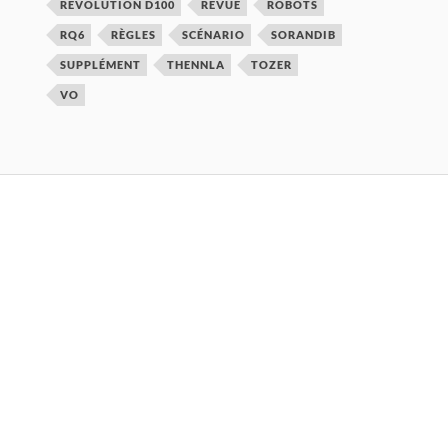
REVOLUTION D100
REVUE
ROBOTS
RQ6
RÈGLES
SCÉNARIO
SORANDIB
SUPPLÉMENT
THENNLA
TOZER
VO