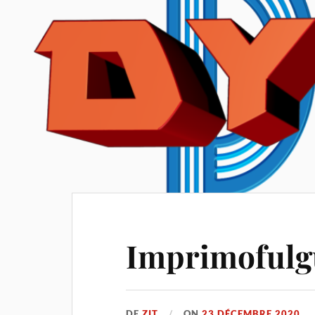
Imprimofulgu
DE
ZIT
ON
23 DÉCEMBRE 2020