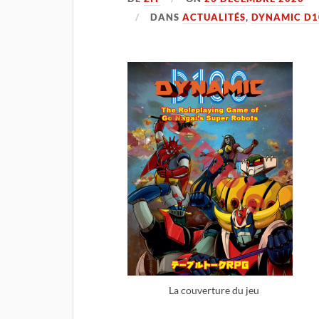
DANS
ACTUALITÉS
,
DYNAMIC D1
La couverture du jeu